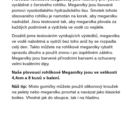
vyráběné z čerstvého rohlíku. Megarolky jsou lisované
pomocí vysokotlakého hydraulického lisu. Smotek tohoto
slisovaného rohlíku je namotán na korek, aby megarolku
nadnášel. Jsou testované tak, aby megarolka plovala za
každých podmínek a vydržela ve vodě co nejdéle.
Dosáhli jsme testováním vynikajících výsledků, megarolka
ve vodě nabobtná a vydrží bez toho aniž by se rozpadla
celý den. Takto můžete na rohlíkové megarolky rybařit
opravdu dlouho a použít znovu i po úspěšném záběru.
Megarolky jsou barvené přírodními barvami a ochuceny
velmi kvalitními dipy.
Naše plovoucí rohlíkové Megarolky jsou ve velikosti
4,4cm a 8 kusů v balení.
Náš tip:
Místo gumičky můžete použít silikonový kroužek
na pelety nebo megarolku provrtat a navázat jako klasické
boilies. Vhodné jak do sloupce, tak i na hladinu.