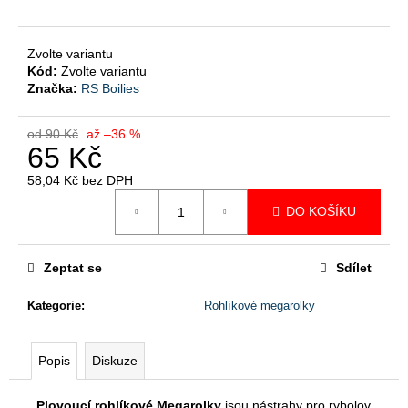
č
u
j
Zvolte variantu
e
Kód:
Zvolte variantu
m
Značka:
RS Boilies
e
od 90 Kč
až –36 %
65 Kč
ROHLÍKOVÉ
BOILIES
58,04 Kč bez DPH
V
Měrná
DIPU
DO KOŠÍKU
cena:
95
Kč
Původně:
Zeptat se
Sdílet
97
Kč
Kategorie
:
Rohlíkové megarolky
Popis
Diskuze
Plovoucí rohlíkové Megarolky
jsou nástrahy pro rybolov