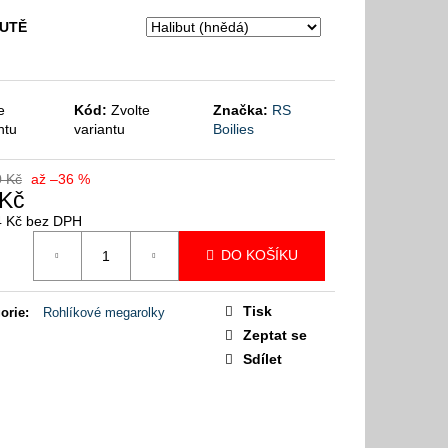
HUTĚ
e
Kód:
Zvolte
Značka:
RS
ntu
variantu
Boilies
0 Kč
až –36 %
 Kč
4 Kč bez DPH
á
DO KOŠÍKU
Tisk
orie
:
Rohlíkové megarolky
Zeptat se
Sdílet