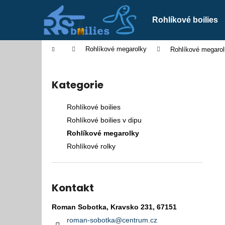
K
Přejít
na
o
Rohlíkové boilies
obsah
Zpět
Zpět
š
do
do
í
Domů
Rohlíkové megarolky
Rohlíkové megaro
k
obchodu
obchodu
P
o
Kategorie
Přeskočit
s
kategorie
t
Rohlíkové boilies
r
Rohlíkové boilies v dipu
a
Rohlíkové megarolky
n
Rohlíkové rolky
n
í
p
Kontakt
a
n
Roman Sobotka, Kravsko 231, 67151
ROHLÍKOVÉ BOILIES V DIPU
e
roman-sobotka
@
centrum.cz