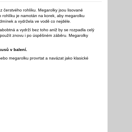
z čerstvého rohlíku. Megarolky jsou lisované
o rohlíku je namotán na korek, aby megarolku
dmínek a vydržela ve vodě co nejdéle.
abobtná a vydrží bez toho aniž by se rozpadla celý
 použít znovu i po úspěšném záběru. Megarolky
kusů v balení.
nebo megarolku provrtat a navázat jako klasické