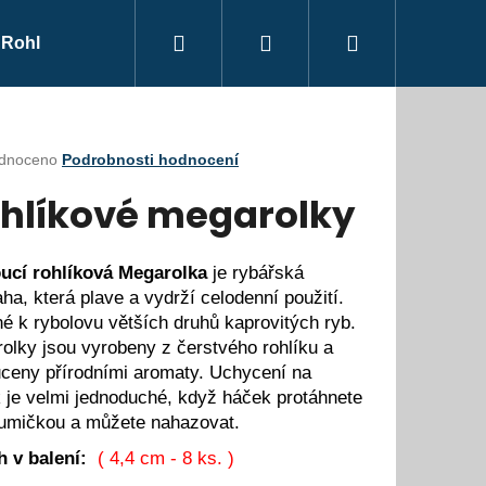
Hledat
Přihlášení
Nákupní
Rohlíkové rolky
Partneři výrobků RS Boilies
Obch
košík
rné
dnoceno
Podrobnosti hodnocení
ení
hlíkové megarolky
tu
ucí rohlíková Megarolka
je rybářská
aha, která plave a vydrží celodenní použití.
ček.
é k rybolovu větších druhů kaprovitých ryb.
olky jsou vyrobeny z čerstvého rohlíku a
ceny přírodními aromaty. Uchycení na
 je velmi jednoduché, když háček protáhnete
umičkou a můžete nahazovat.
 v balení:
( 4,4 cm - 8 ks. )
ILIES