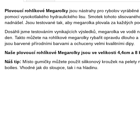
Plovoucí rohlíkové Megarolky
jsou nástrahy pro rybolov vyráběné 
pomocí vysokotlakého hydraulického lisu. Smotek tohoto slisovanéh
nadnášel. Jsou testované tak, aby megarolka plovala za každých po
Dosáhli jsme testováním vynikajících výsledků, megarolka ve vodě n
den. Takto můžete na rohlíkové megarolky rybařit opravdu dlouho a
jsou barvené přírodními barvami a ochuceny velmi kvalitními dipy.
Naše plovoucí rohlíkové Megarolky jsou ve velikosti 4,4cm a 8 
Náš tip:
Místo gumičky můžete použít silikonový kroužek na pelety 
boilies. Vhodné jak do sloupce, tak i na hladinu.