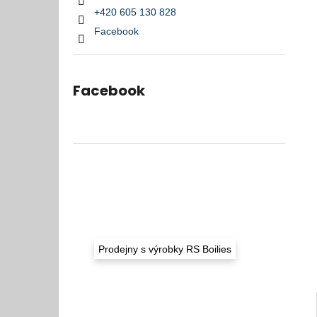
l
95 Kč
+420 605 130 828
Původně:
97 Kč
Facebook
Facebook
Prodejny s výrobky RS Boilies