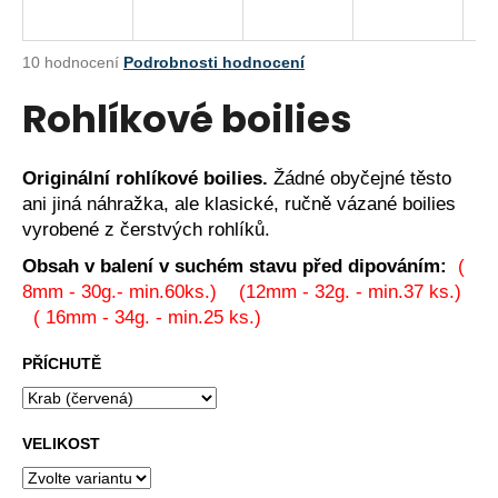
a
j
Průměrné
10 hodnocení
Podrobnosti hodnocení
í
hodnocení
Rohlíkové boilies
produktu
t
je
?
4,8
z
Originální rohlíkové boilies.
Žádné obyčejné těsto
5
ani jiná náhražka, ale klasické, ručně vázané boilies
hvězdiček.
vyrobené z čerstvých rohlíků.
HLEDAT
Obsah v balení v suchém stavu před dipováním:
(
8mm - 30g.- min.60ks.) (12mm - 32g. - min.37 ks.)
( 16mm - 34g. - min.25 ks.)
D
PŘÍCHUTĚ
o
p
o
VELIKOST
r
u