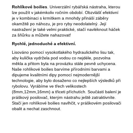
Rohlíkové boilies
. Univerzální rybářská nástraha, kterou
lze použít v jakémkoliv ročním období. Obzvlášť efektivní
je v kombinaci s krmítkem a mnohdy přináší záběry
okamžitě po náhozu, je pro ryby neodolatelný. Její
nastražení je také velmi praktické, stačí navléknout háček
za šňůrku a můžete nahazovat!
Rychlé, jednoduché a efektivní.
Lisováno pomocí vysokotlakého hydr
aulického lisu tak,
aby kulička vydržela pod vodou co nejdéle, pozvolna
měkla a přitom byla na provázku stále pevně uchycena.
Naše rohlíkové boilies barvíme přírodními barvami a
dipujeme kvalitními dipy pomocí nejmodernější
technologie, aby bylo dosaženo co nejlepších výsledků při
rybolovu. Vyrábíme ve třech velikostech
(8mm,12mm,16mm) a třiceti příchutích. Součástí balení je
práškový posilovač, kterým nástrahu ještě zatraktivníte.
Stačí jen rohlíkové boilies navlhčit, v práškovém posilovači
obalit a nechat zaschnout.