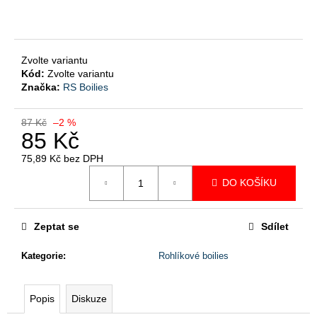
č
u
j
e
Zvolte variantu
m
Kód:
Zvolte variantu
e
Značka:
RS Boilies
ROHLÍKOVÉ
87 Kč
–2 %
BOILIES
85 Kč
V
DIPU
75,89 Kč bez DPH
Měrná
95
DO KOŠÍKU
cena:
Kč
Původně:
97
Kč
Zeptat se
Sdílet
Kategorie
:
Rohlíkové boilies
Popis
Diskuze