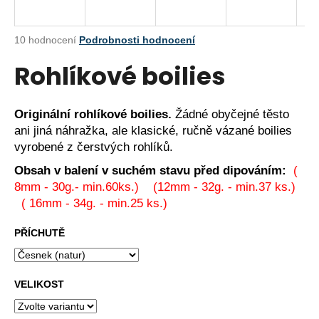
a
j
Průměrné
10 hodnocení
Podrobnosti hodnocení
í
hodnocení
Rohlíkové boilies
produktu
t
je
?
4,8
z
Originální rohlíkové boilies.
Žádné obyčejné těsto
5
ani jiná náhražka, ale klasické, ručně vázané boilies
hvězdiček.
vyrobené z čerstvých rohlíků.
HLEDAT
Obsah v balení v suchém stavu před dipováním:
(
8mm - 30g.- min.60ks.) (12mm - 32g. - min.37 ks.)
( 16mm - 34g. - min.25 ks.)
D
PŘÍCHUTĚ
o
p
o
VELIKOST
r
u