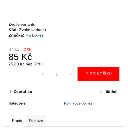
č
u
j
e
Zvolte variantu
m
Kód:
Zvolte variantu
e
Značka:
RS Boilies
ROHLÍKOVÉ
87 Kč
–2 %
BOILIES
85 Kč
V
DIPU
75,89 Kč bez DPH
Měrná
95
DO KOŠÍKU
cena:
Kč
Původně:
97
Kč
Zeptat se
Sdílet
Kategorie
:
Rohlíkové boilies
Popis
Diskuze