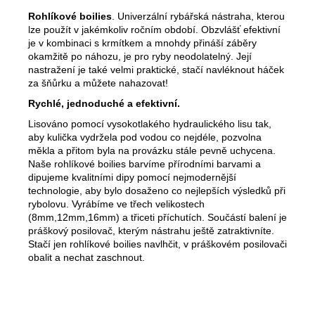
Rohlíkové boilies
. Univerzální rybářská nástraha, kterou
lze použít v jakémkoliv ročním období. Obzvlášť efektivní
je v kombinaci s krmítkem a mnohdy přináší záběry
okamžitě po náhozu, je pro ryby neodolatelný. Její
nastražení je také velmi praktické, stačí navléknout háček
za šňůrku a můžete nahazovat!
Rychlé, jednoduché a efektivní.
Lisováno pomocí vysokotlakého hydr
aulického lisu tak,
aby kulička vydržela pod vodou co nejdéle, pozvolna
měkla a přitom byla na provázku stále pevně uchycena.
Naše rohlíkové boilies barvíme přírodními barvami a
dipujeme kvalitními dipy pomocí nejmodernější
technologie, aby bylo dosaženo co nejlepších výsledků při
rybolovu. Vyrábíme ve třech velikostech
(8mm,12mm,16mm) a třiceti příchutích. Součástí balení je
práškový posilovač, kterým nástrahu ještě zatraktivníte.
Stačí jen rohlíkové boilies navlhčit, v práškovém posilovači
obalit a nechat zaschnout.