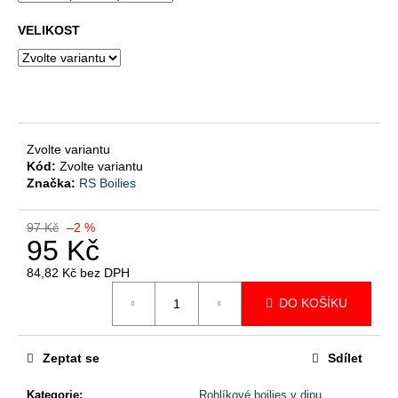
č
u
VELIKOST
j
e
m
e
Zvolte variantu
ROHLÍKOVÉ
Kód:
Zvolte variantu
ROLKY
Značka:
RS Boilies
65
Kč
Původně:
97 Kč
–2 %
90
95 Kč
Kč
84,82 Kč bez DPH
Měrná
DO KOŠÍKU
cena:
Zeptat se
Sdílet
Kategorie
:
Rohlíkové boilies v dipu