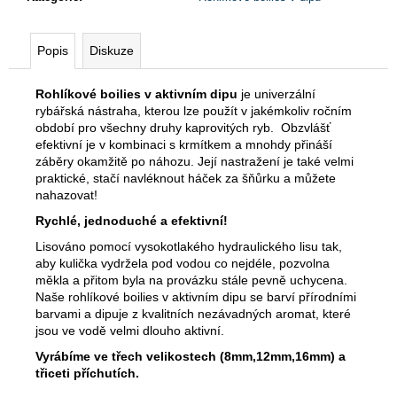
Popis
Diskuze
Rohlíkové boilies v aktivním dipu
je univerzální
rybářská nástraha, kterou lze použít v jakémkoliv ročním
období pro všechny druhy kaprovitých ryb. Obzvlášť
efektivní je v kombinaci s krmítkem a mnohdy přináší
záběry okamžitě po náhozu. Její nastražení je také velmi
praktické, stačí navléknout háček za šňůrku a můžete
nahazovat!
Rychlé, jednoduché a efektivní!
Lisováno pomocí vysokotlakého hydraulického lisu tak,
aby kulička vydržela pod vodou co nejdéle, pozvolna
měkla a přitom byla na provázku stále pevně uchycena.
Naše rohlíkové boilies v aktivním dipu se barví přírodními
barvami a dipuje z kvalitních nezávadných aromat, které
jsou ve vodě velmi dlouho aktivní.
Vyrábíme ve třech velikostech (8mm,12mm,16mm) a
třiceti příchutích.