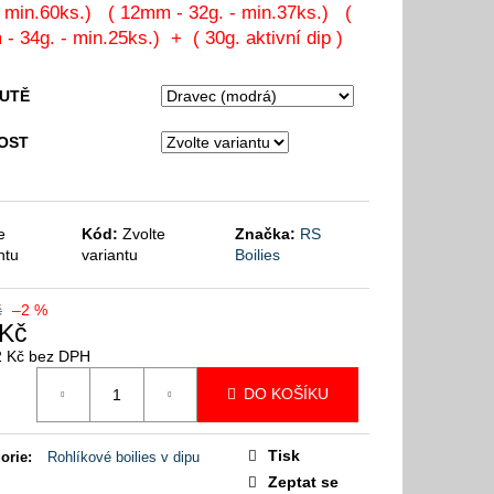
- min.60ks.) ( 12mm - 32g. - min.37ks.) (
- 34g. - min.25ks.) + ( 30g. aktivní dip )
HUTĚ
OST
e
Kód:
Zvolte
Značka:
RS
ntu
variantu
Boilies
č
–2 %
 Kč
2 Kč bez DPH
á
DO KOŠÍKU
Tisk
orie
:
Rohlíkové boilies v dipu
Zeptat se