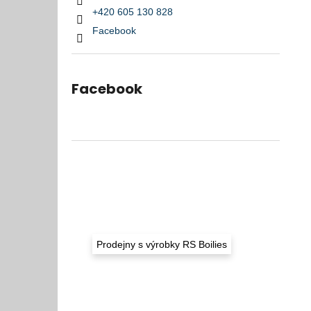
l
95 Kč
+420 605 130 828
Původně:
97 Kč
Facebook
Facebook
Prodejny s výrobky RS Boilies