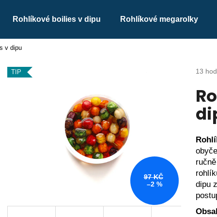
Rohlíkové boilies v dipu
Rohlíkové megarolky
s v dipu
Co potřebujete najít?
Průmě
13 hod
TIP
hodnoc
Ro
produk
HLEDAT
je
di
3,8
z
5
Doporučujeme
hvězdi
Rohlí
obyče
ručně
rohlík
97 KČ
dipu 
–2 %
postu
ROHLÍKOVÉ MEGAROLKY
ROHLÍKOVÉ BO
Obsah