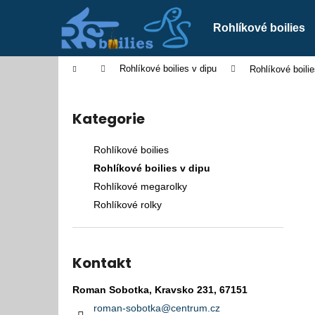
K
Přejít
na
o
Rohlíkové boilies
obsah
Zpět
Zpět
š
do
do
í
Domů
Rohlíkové boilies v dipu
Rohlíkové boilie
k
obchodu
obchodu
P
o
Kategorie
Přeskočit
s
kategorie
t
Rohlíkové boilies
r
Rohlíkové boilies v dipu
a
Rohlíkové megarolky
n
Rohlíkové rolky
n
í
p
Kontakt
a
n
Roman Sobotka, Kravsko 231, 67151
ROHLÍKOVÉ BOILIES V DIPU
e
roman-sobotka
@
centrum.cz