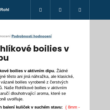
Hledat
Přihlášení
Nákupní
Rohlíkové rolky
Partneři výrobků RS Boilies
Obch
košík
rné
nocení
Podrobnosti hodnocení
ení
hlíkové boilies v
tu
pu
ček.
kové boilies v aktivním dipu.
Žádné
jné těsto ani jiná náhražka, ale klasické,
 vázané boilies vyrobené z čerstvých
ů.
Naše Rohlíkové boilies v aktivním
zaručí dlouhotrvající aroma, které se
pně uvolňuje.
ILIES
 balení kuliček v suchém stavu:
( 8mm -