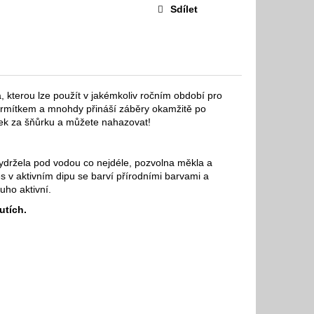
Sdílet
, kterou lze použít v jakémkoliv ročním období pro
 krmítkem a mnohdy přináší záběry okamžitě po
áček za šňůrku a můžete nahazovat!
vydržela pod vodou co nejdéle, pozvolna měkla a
s v aktivním dipu se barví přírodními barvami a
uho aktivní.
utích.