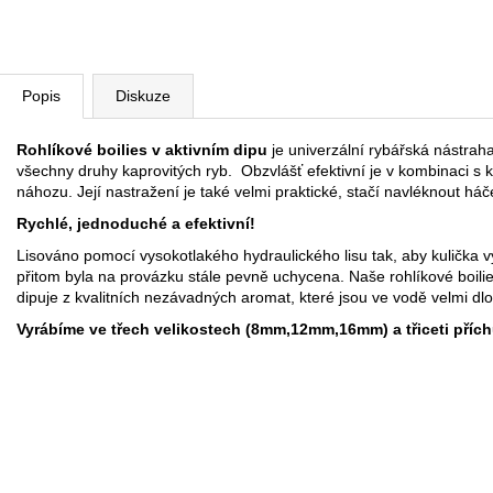
Popis
Diskuze
Rohlíkové boilies v aktivním dipu
je univerzální rybářská nástraha
všechny druhy kaprovitých ryb. Obzvlášť efektivní je v kombinaci s
náhozu. Její nastražení je také velmi praktické, stačí navléknout h
Rychlé, jednoduché a efektivní!
Lisováno pomocí vysokotlakého hydraulického lisu tak, aby kulička 
přitom byla na provázku stále pevně uchycena. Naše rohlíkové boilie
dipuje z kvalitních nezávadných aromat, které jsou ve vodě velmi dlo
Vyrábíme ve třech velikostech (8mm,12mm,16mm) a třiceti přích